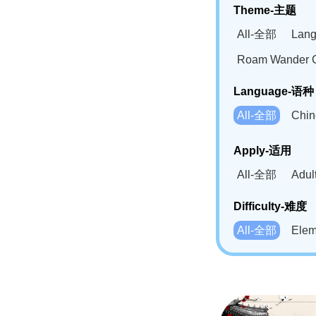
Theme-主题
All-全部
Lan
Roam Wander
Language-语种
All-全部
Chi
German(DE)-
Apply-适用
Bahasa Mela
All-全部
Adu
Swahili(SW
Difficulty-难度
All-全部
Ele