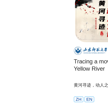
Tracing a mov
Yellow River
黄河寻迹，动人
ZH
EN