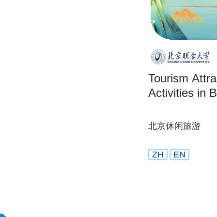
Tourism Attra
Activities in B
北京休闲旅游
ZH
EN