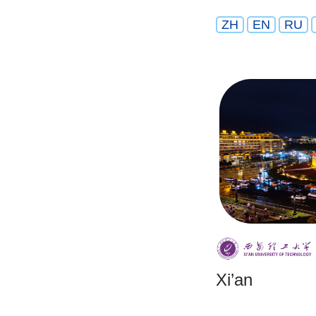
ZH
EN
RU
Xi’an