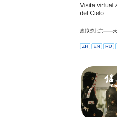
Visita virtua
del Cielo
虚拟游北京——
ZH
EN
RU