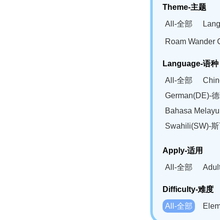
Theme-主题
All-全部
Lan
Roam Wander
Language-语种
All-全部
Chi
German(DE)-
Bahasa Mela
Swahili(SW
Apply-适用
All-全部
Adu
Difficulty-难度
All-全部
Ele