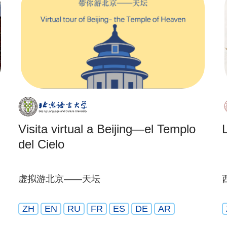
Visita virtual a Beijing—el Templo
del Cielo
虚拟游北京——天坛
ZH
EN
RU
FR
ES
DE
AR