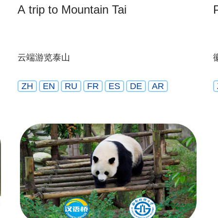
A trip to Mountain Tai
云端游览泰山
ZH
EN
RU
FR
ES
DE
AR