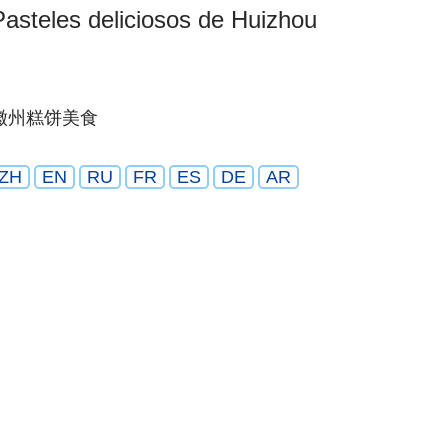
Pasteles deliciosos de Huizhou
徽州糕饼美食
ZH
EN
RU
FR
ES
DE
AR