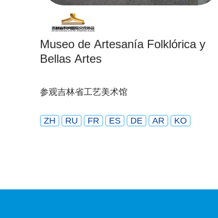
Museo de Artesanía Folklórica y
Bellas Artes
参观吉林省工艺美术馆
ZH
RU
FR
ES
DE
AR
KO