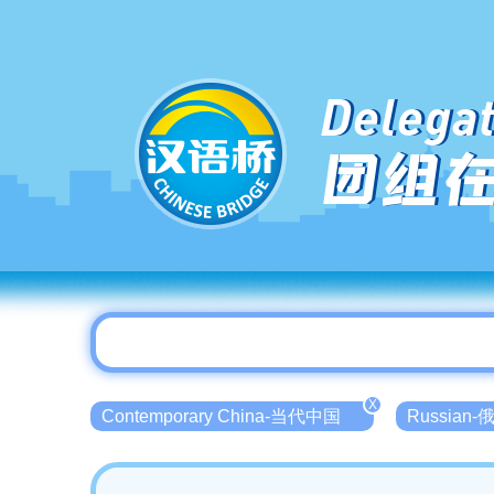
Delegat
团组
X
Contemporary China-当代中国
Russian-