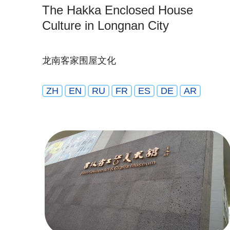
The Hakka Enclosed House
Culture in Longnan City
龙南客家围屋文化
ZH
EN
RU
FR
ES
DE
AR