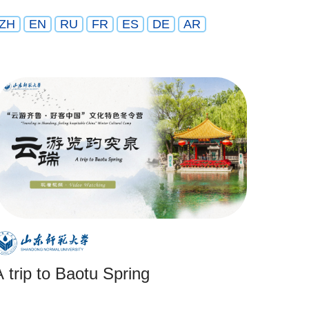
ZH
EN
RU
FR
ES
DE
AR
A trip to Baotu Spring