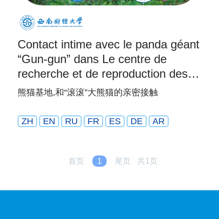
Contact intime avec le panda géant
“Gun-gun” dans Le centre de
recherche et de reproduction des
pandas géants de Chengdu
熊猫基地,和“滚滚”大熊猫的亲密接触
ZH
EN
RU
FR
ES
DE
AR
首页
1
尾页
共1页