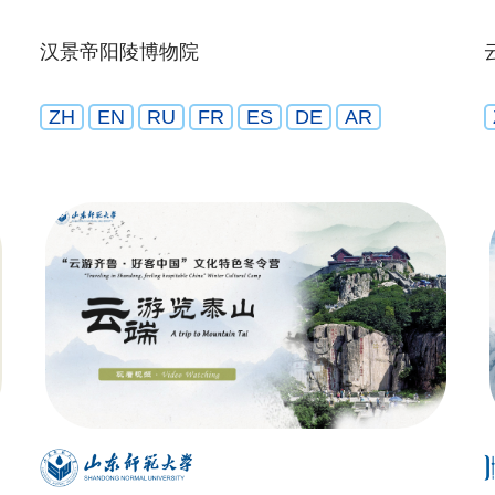
汉景帝阳陵博物院
ZH
EN
RU
FR
ES
DE
AR