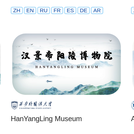
ZH
EN
RU
FR
ES
DE
AR
HanYangLing Museum