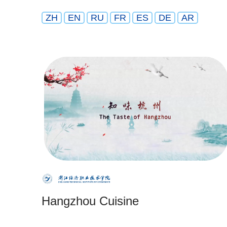
ZH
EN
RU
FR
ES
DE
AR
Hangzhou Cuisine