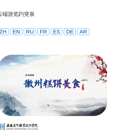
云端游览趵突泉
ZH
EN
RU
FR
ES
DE
AR