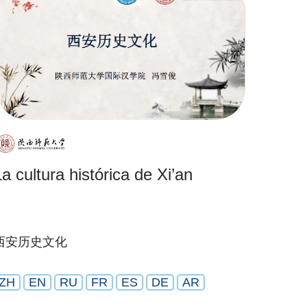
La cultura histórica de Xi’an
西安历史文化
ZH
EN
RU
FR
ES
DE
AR