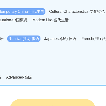
temporary China-当代中国
Cultural Characteristics-文化特色
Situation-中国概况
Modern Life-当代生活
英语
Russian(RU)-俄语
Japanese(JA)-日语
French(FR)-
Thai language(TH)-泰语
Arabic(AR)-阿拉伯语
Korean(
老挝语
Czech(CS)-捷克语
Hungarian(HU)-匈牙利语
Roman
-柬埔寨语
Mongolian(MN)-蒙古语
级
Advanced-高级