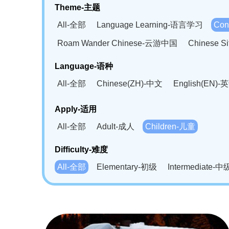
Theme-主题
All-全部
Language Learning-语言学习
Con
Roam Wander Chinese-云游中国
Chinese 
Language-语种
All-全部
Chinese(ZH)-中文
English(EN)-
German(DE)-德语
Portuguese(PT)-葡萄牙语
Apply-适用
Bahasa Melayu(MS)-马来语
Laotian(LO)-
All-全部
Adult-成人
Children-儿童
Swahili(SW)-斯瓦西里语
Kampuchea(KH)
Difficulty-难度
All-全部
Elementary-初级
Intermediate-中