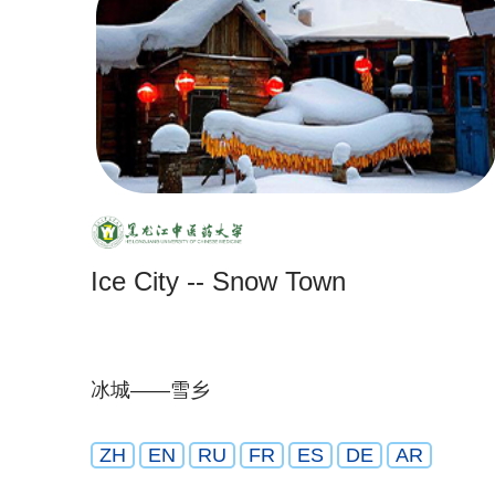
Ice City -- Snow Town
冰城——雪乡
ZH
EN
RU
FR
ES
DE
AR