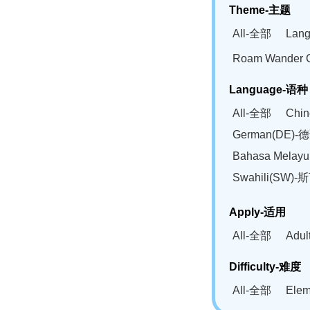
Theme-主题
All-全部
Lan
Roam Wander
Language-语种
All-全部
Chi
German(DE)-
Bahasa Mela
Swahili(SW
Apply-适用
All-全部
Adu
Difficulty-难度
All-全部
Ele