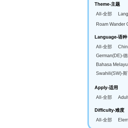
Theme-主题
All-全部
Lan
Roam Wander
Language-语种
All-全部
Chi
German(DE)-
Bahasa Mela
Swahili(SW
Apply-适用
All-全部
Adu
Difficulty-难度
All-全部
Ele