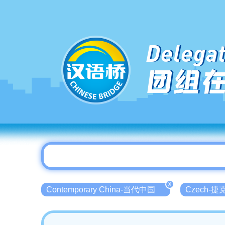
Delegat
团组
X
Contemporary China-当代中国
Czech-捷