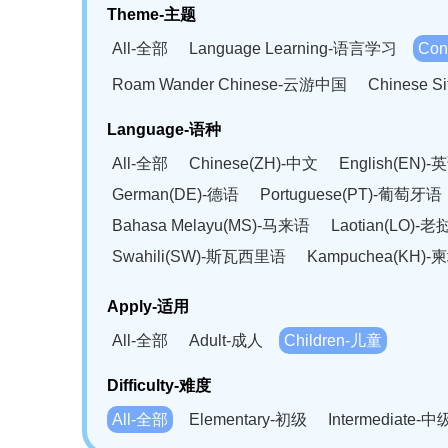
Theme-主题
All-全部
Language Learning-语言学习
Con
Roam Wander Chinese-云游中国
Chinese 
Language-语种
All-全部
Chinese(ZH)-中文
English(EN)-
German(DE)-德语
Portuguese(PT)-葡萄牙语
Bahasa Melayu(MS)-马来语
Laotian(LO)-
Swahili(SW)-斯瓦西里语
Kampuchea(KH)
Apply-适用
All-全部
Adult-成人
Children-儿童
Difficulty-难度
All-全部
Elementary-初级
Intermediate-中