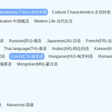
temporary China-当代中国
Cultural Characteristics-文化特色
Situation-中国概况
Modern Life-当代生活
英语
Russian(RU)-俄语
Japanese(JA)-日语
French(FR)-
Thai language(TH)-泰语
Arabic(AR)-阿拉伯语
Korean(
老挝语
Czech(CS)-捷克语
Hungarian(HU)-匈牙利语
Roman
-柬埔寨语
Mongolian(MN)-蒙古语
级
Advanced-高级