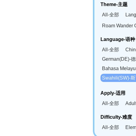
Theme-主题
All-全部
Lan
Roam Wander
Language-语种
All-全部
Chi
German(DE)-
Bahasa Mela
Swahili(SW
Apply-适用
All-全部
Adu
Difficulty-难度
All-全部
Ele