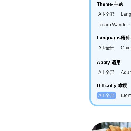
Theme-主题
All-全部
Lan
Roam Wander
Language-语种
All-全部
Chi
German(DE)-
Apply-适用
Bahasa Mela
All-全部
Adu
Swahili(SW
Difficulty-难度
All-全部
Ele