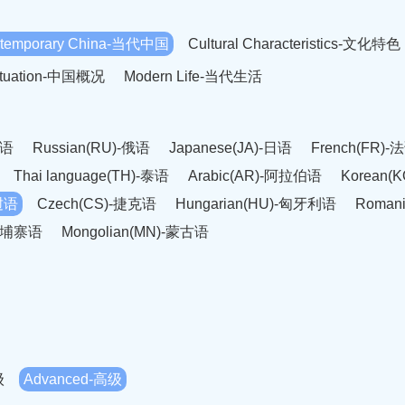
temporary China-当代中国
Cultural Characteristics-文化特色
Situation-中国概况
Modern Life-当代生活
英语
Russian(RU)-俄语
Japanese(JA)-日语
French(FR)-
Thai language(TH)-泰语
Arabic(AR)-阿拉伯语
Korean(
老挝语
Czech(CS)-捷克语
Hungarian(HU)-匈牙利语
Roman
-柬埔寨语
Mongolian(MN)-蒙古语
级
Advanced-高级