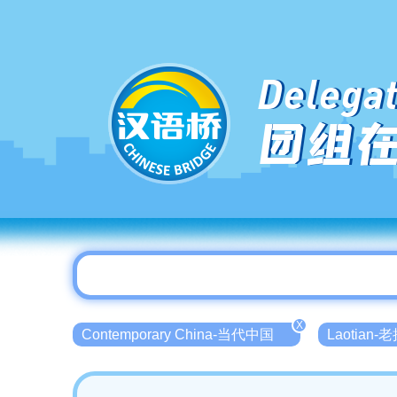
Delegat
团组
X
Contemporary China-当代中国
Laotian-