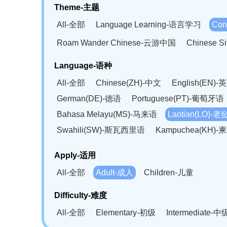
Theme-主题
All-全部
Language Learning-语言学习
Con
Roam Wander Chinese-云游中国
Chinese 
Language-语种
All-全部
Chinese(ZH)-中文
English(EN)-
German(DE)-德语
Portuguese(PT)-葡萄牙语
Bahasa Melayu(MS)-马来语
Laotian(LO)-
Swahili(SW)-斯瓦西里语
Kampuchea(KH)
Apply-适用
All-全部
Adult-成人
Children-儿童
Difficulty-难度
All-全部
Elementary-初级
Intermediate-中