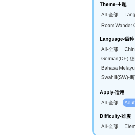
Theme-主题
All-全部
Lan
Roam Wander
Language-语种
All-全部
Chi
German(DE)-
Bahasa Mela
Swahili(SW
Apply-适用
All-全部
Adu
Difficulty-难度
All-全部
Ele