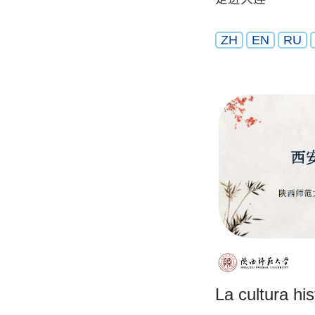
ZH
EN
RU
La cultura his