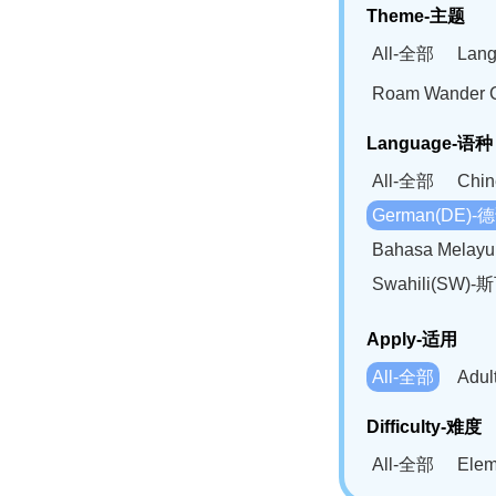
Theme-主题
All-全部
Lan
Roam Wander
Language-语种
All-全部
Chi
German(DE)-
Bahasa Mela
Swahili(SW
Apply-适用
All-全部
Adu
Difficulty-难度
All-全部
Ele