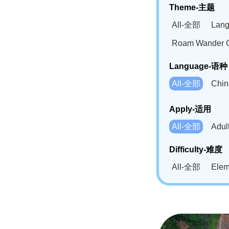
Theme-主题
All-全部
Lan
Roam Wander
Language-语种
All-全部
Chi
German(DE)-
Apply-适用
Bahasa Mela
All-全部
Adu
Swahili(SW
Difficulty-难度
All-全部
Ele