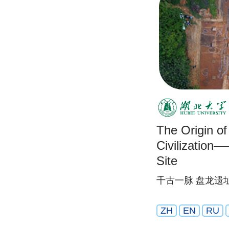
The Origin o
Civilizatio
Site
千古一脉 盘龙遗
ZH
EN
RU