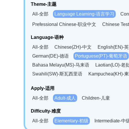
Theme-主题
All-全部
Language Learning-语言学习
Con
Prefessional Chinese-职业中文
Chinese T
Language-语种
All-全部
Chinese(ZH)-中文
English(EN)-
German(DE)-德语
Portuguese(PT)-葡萄牙语
Bahasa Melayu(MS)-马来语
Laotian(LO)-
Swahili(SW)-斯瓦西里语
Kampuchea(KH)
Apply-适用
All-全部
Adult-成人
Children-儿童
Difficulty-难度
All-全部
Elementary-初级
Intermediate-中