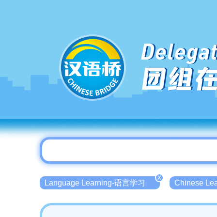
Delegat
团组
X
Language Learning-语言学习
Chinese L