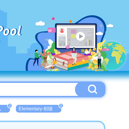
Pool
X
X
人
Elementary-初级