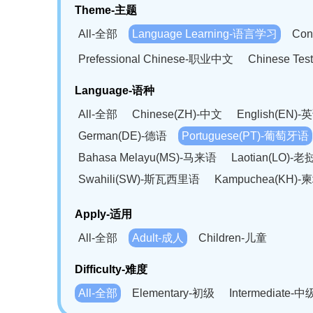
Theme-主题
All-全部
Language Learning-语言学习
Con
Prefessional Chinese-职业中文
Chinese T
Language-语种
All-全部
Chinese(ZH)-中文
English(EN)-
German(DE)-德语
Portuguese(PT)-葡萄牙语
Bahasa Melayu(MS)-马来语
Laotian(LO)-
Swahili(SW)-斯瓦西里语
Kampuchea(KH)
Apply-适用
All-全部
Adult-成人
Children-儿童
Difficulty-难度
All-全部
Elementary-初级
Intermediate-中