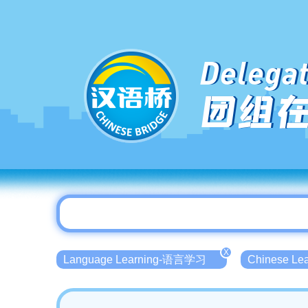
Delegat
团组
X
Language Learning-语言学习
Chinese L