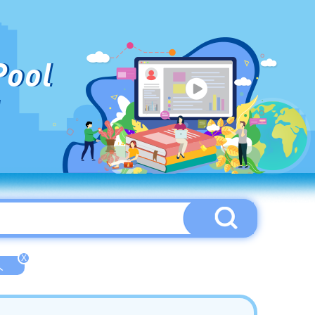
Pool
X
人