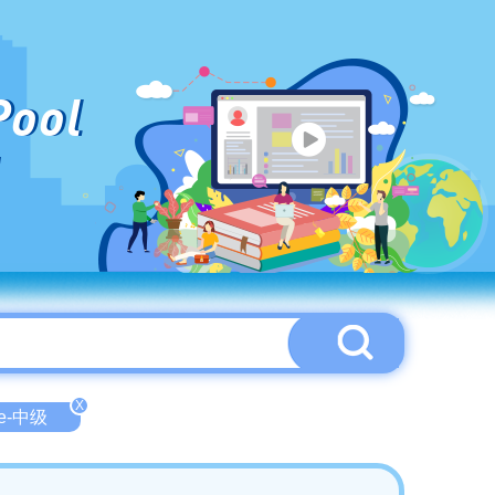
Pool
X
ate-中级