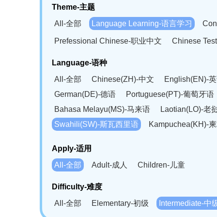
Theme-主题
All-全部
Language Learning-语言学习
Con
Prefessional Chinese-职业中文
Chinese T
Language-语种
All-全部
Chinese(ZH)-中文
English(EN)-
German(DE)-德语
Portuguese(PT)-葡萄牙语
Bahasa Melayu(MS)-马来语
Laotian(LO)-
Swahili(SW)-斯瓦西里语
Kampuchea(KH)
Apply-适用
All-全部
Adult-成人
Children-儿童
Difficulty-难度
All-全部
Elementary-初级
Intermediate-中