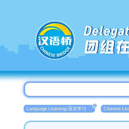
Delegat
团组
X
Language Learning-语言学习
Chinese L