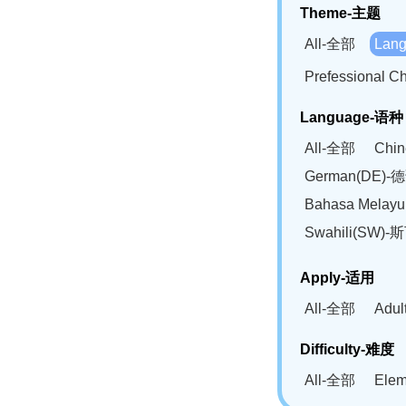
Theme-主题
All-全部
Lan
Prefessional
Language-语种
All-全部
Chi
German(DE)-
Bahasa Mela
Swahili(SW
Apply-适用
All-全部
Adu
Difficulty-难度
All-全部
Ele