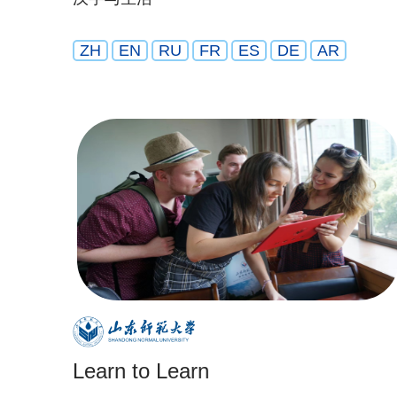
ZH
EN
RU
FR
ES
DE
AR
Learn to Learn