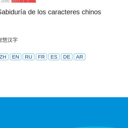
Sabiduría de los caracteres chinos
智慧汉字
ZH
EN
RU
FR
ES
DE
AR