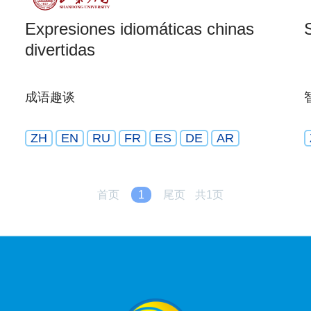
Expresiones idiomáticas chinas
divertidas
成语趣谈
ZH
EN
RU
FR
ES
DE
AR
首页
1
尾页
共1页