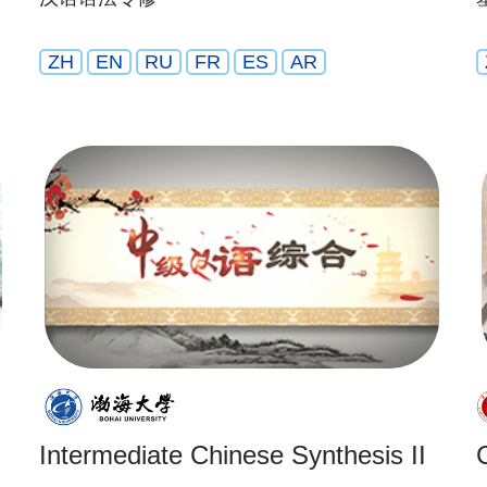
ZH
EN
RU
FR
ES
AR
Intermediate Chinese Synthesis II