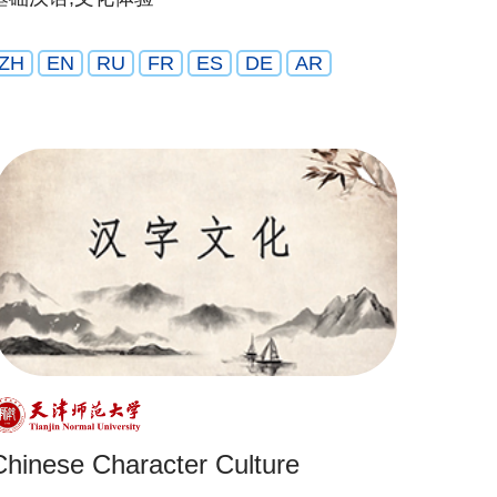
ZH
EN
RU
FR
ES
DE
AR
Chinese Character Culture