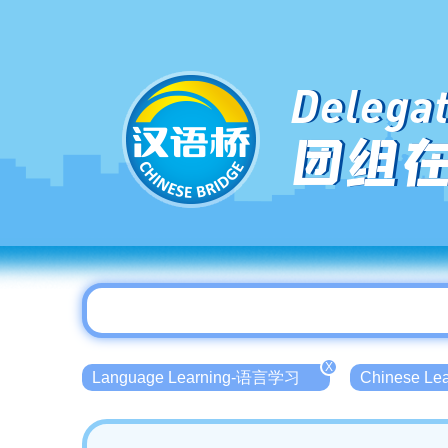
Delegat
团组
X
Language Learning-语言学习
Chinese L