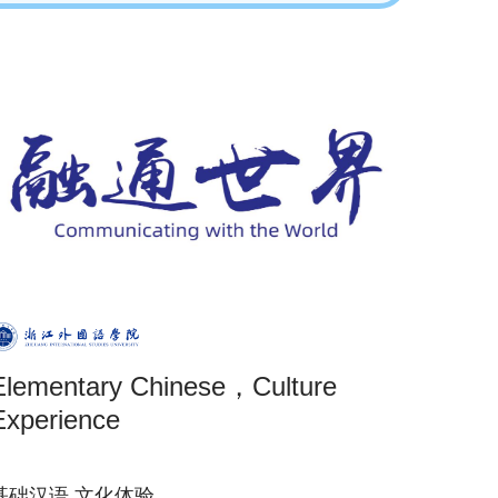
Elementary Chinese，Culture
Experience
基础汉语,文化体验