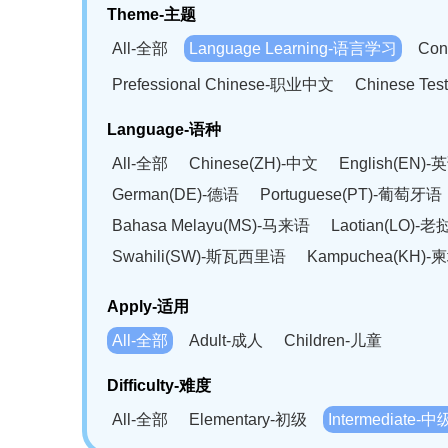
Theme-主题
All-全部
Language Learning-语言学习
Con
Prefessional Chinese-职业中文
Chinese T
Language-语种
All-全部
Chinese(ZH)-中文
English(EN)-
German(DE)-德语
Portuguese(PT)-葡萄牙语
Bahasa Melayu(MS)-马来语
Laotian(LO)-
Swahili(SW)-斯瓦西里语
Kampuchea(KH)
Apply-适用
All-全部
Adult-成人
Children-儿童
Difficulty-难度
All-全部
Elementary-初级
Intermediate-中