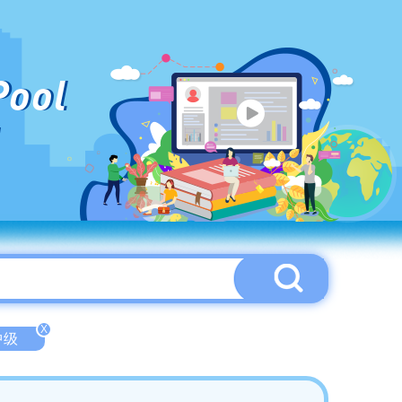
Pool
X
-中级