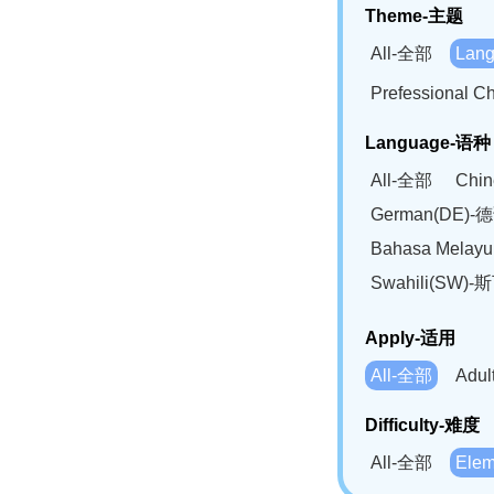
Theme-主题
All-全部
Lan
Prefessional
Language-语种
All-全部
Chi
German(DE)-
Bahasa Mela
Swahili(SW
Apply-适用
All-全部
Adu
Difficulty-难度
All-全部
Ele