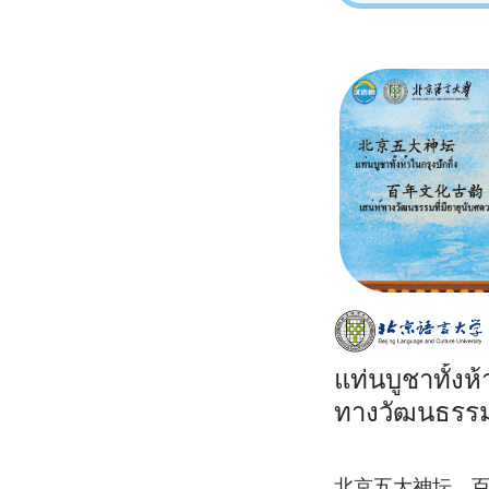
แท่นบูชาทั้งห้
ทางวัฒนธรรมท
北京五大神坛，