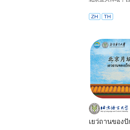
ZH
TH
เยว่ถานของปัก