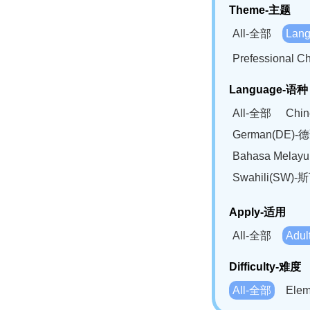
Theme-主题
All-全部
Lan
Prefessional
Language-语种
All-全部
Chi
German(DE)-
Bahasa Mela
Swahili(SW
Apply-适用
All-全部
Adu
Difficulty-难度
All-全部
Ele