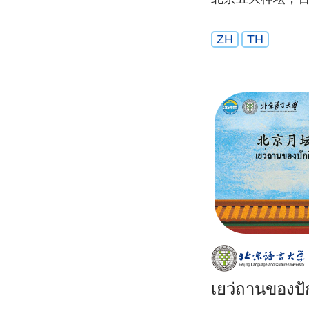
ZH
TH
เยว่ถานของปัก