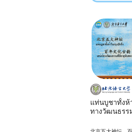
แท่นบูชาทั้งห้
ทางวัฒนธรรมท
北京五大神坛，