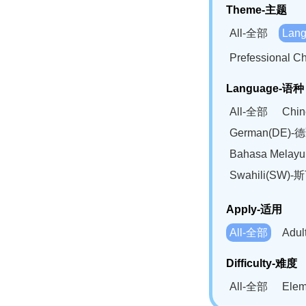
Theme-主题
All-全部
Lan
Prefessional
Language-语种
All-全部
Chi
German(DE)-
Bahasa Mela
Swahili(SW
Apply-适用
All-全部
Adu
Difficulty-难度
All-全部
Ele