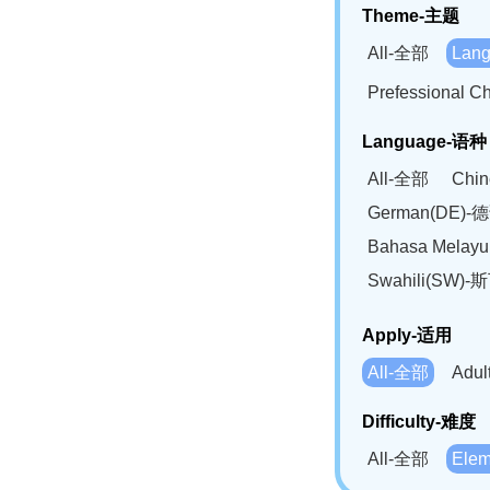
Theme-主题
All-全部
Lan
Prefessional
Language-语种
All-全部
Chi
German(DE)-
Bahasa Mela
Swahili(SW
Apply-适用
All-全部
Adu
Difficulty-难度
All-全部
Ele