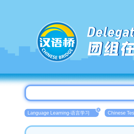
Delegat
团组
X
Language Learning-语言学习
Chinese T