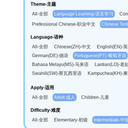
Theme-主题
All-全部
Language Learning-语言学习
Con
Prefessional Chinese-职业中文
Chinese T
Language-语种
All-全部
Chinese(ZH)-中文
English(EN)-
German(DE)-德语
Portuguese(PT)-葡萄牙语
Bahasa Melayu(MS)-马来语
Laotian(LO)-
Swahili(SW)-斯瓦西里语
Kampuchea(KH)
Apply-适用
All-全部
Adult-成人
Children-儿童
Difficulty-难度
All-全部
Elementary-初级
Intermediate-中