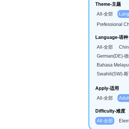
Theme-主题
All-全部
Lan
Prefessional
Language-语种
All-全部
Chi
German(DE)-
Bahasa Mela
Swahili(SW
Apply-适用
All-全部
Adu
Difficulty-难度
All-全部
Ele