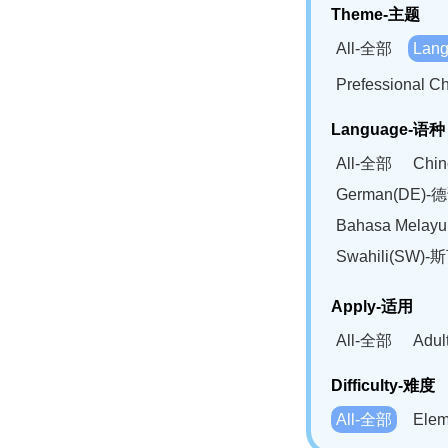
Theme-主题
All-全部
Lan
Prefessional
Language-语种
All-全部
Chi
German(DE)-
Bahasa Mela
Swahili(SW
Apply-适用
All-全部
Adu
Difficulty-难度
All-全部
Ele