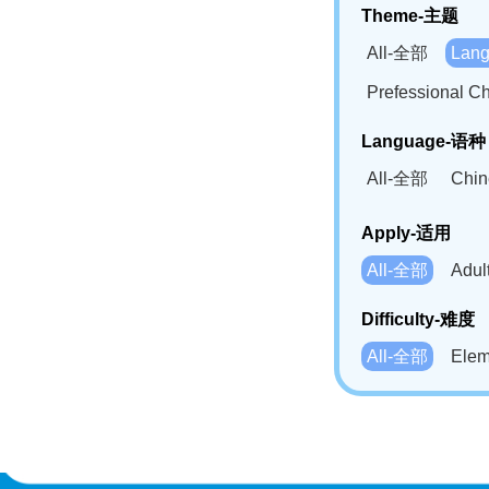
Theme-主题
All-全部
Lan
Prefessional
Language-语种
All-全部
Chi
German(DE)-
Apply-适用
Bahasa Mela
All-全部
Adu
Swahili(SW
Difficulty-难度
All-全部
Ele