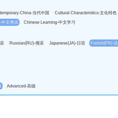
temporary China-当代中国
Cultural Characteristics-文化特色
est-中文考试
Chinese Learning-中文学习
英语
Russian(RU)-俄语
Japanese(JA)-日语
French(FR)-
Thai language(TH)-泰语
Arabic(AR)-阿拉伯语
Korean(
老挝语
Czech(CS)-捷克语
Hungarian(HU)-匈牙利语
Roman
-柬埔寨语
Mongolian(MN)-蒙古语
级
Advanced-高级