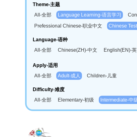
Theme-主题
All-全部
Language Learning-语言学习
Con
Prefessional Chinese-职业中文
Chinese T
Language-语种
All-全部
Chinese(ZH)-中文
English(EN)-
German(DE)-德语
Portuguese(PT)-葡萄牙语
Apply-适用
Bahasa Melayu(MS)-马来语
Laotian(LO)-
All-全部
Adult-成人
Children-儿童
Swahili(SW)-斯瓦西里语
Kampuchea(KH)
Difficulty-难度
All-全部
Elementary-初级
Intermediate-中