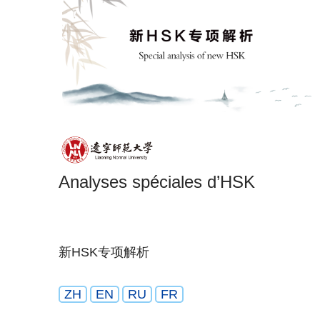
Analyses spéciales d’HSK
新HSK专项解析
ZH
EN
RU
FR