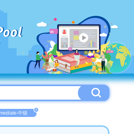
Pool
X
ermediate-中级