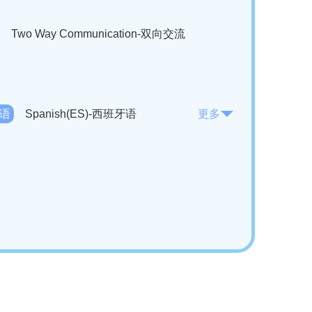
Two Way Communication-双向交流
法语
Spanish(ES)-西班牙语
更多
KO)-韩语
Vietnamese(VI)-越南语
ian(RO)-罗马尼亚语