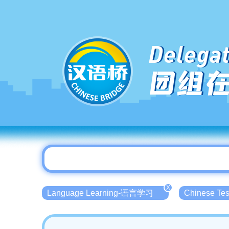
Delegat
团组
X
Language Learning-语言学习
Chinese T