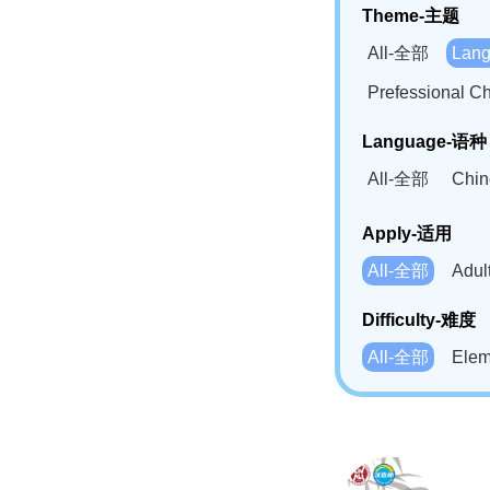
Theme-主题
All-全部
Lan
Prefessional
Language-语种
All-全部
Chi
German(DE)-
Apply-适用
Bahasa Mela
All-全部
Adu
Swahili(SW
Difficulty-难度
All-全部
Ele