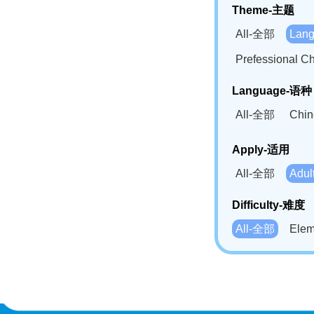
Theme-主题
All-全部
Lan
Prefessional
Language-语种
All-全部
Chi
German(DE)-
Apply-适用
Bahasa Mela
All-全部
Adu
Swahili(SW
Difficulty-难度
All-全部
Ele