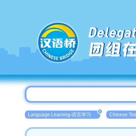
Delegat
团组
X
Language Learning-语言学习
Chinese T