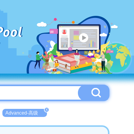
Pool
X
Advanced-高级