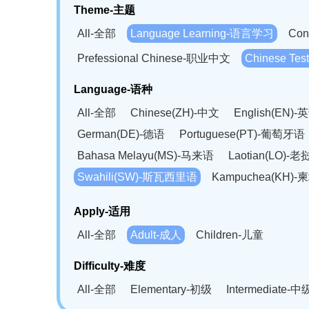
Theme-主题
All-全部
Language Learning-语言学习
Con
Prefessional Chinese-职业中文
Chinese T
Language-语种
All-全部
Chinese(ZH)-中文
English(EN)-
German(DE)-德语
Portuguese(PT)-葡萄牙语
Bahasa Melayu(MS)-马来语
Laotian(LO)-
Swahili(SW)-斯瓦西里语
Kampuchea(KH)
Apply-适用
All-全部
Adult-成人
Children-儿童
Difficulty-难度
All-全部
Elementary-初级
Intermediate-中