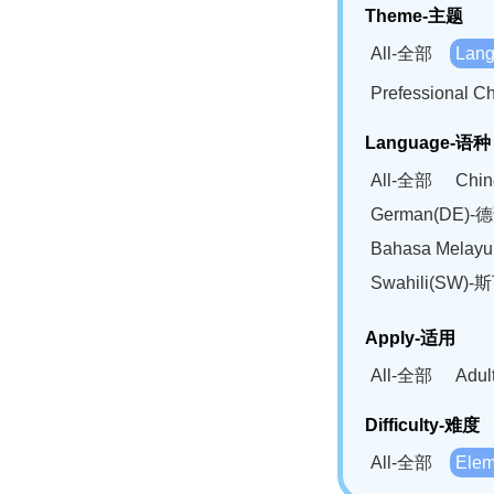
Theme-主题
All-全部
Lan
Prefessional
Language-语种
All-全部
Chi
German(DE)-
Bahasa Mela
Swahili(SW
Apply-适用
All-全部
Adu
Difficulty-难度
All-全部
Ele