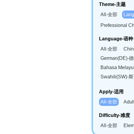
Theme-主题
All-全部
Lan
Prefessional
Language-语种
All-全部
Chi
German(DE)-
Bahasa Mela
Swahili(SW
Apply-适用
All-全部
Adu
Difficulty-难度
All-全部
Ele