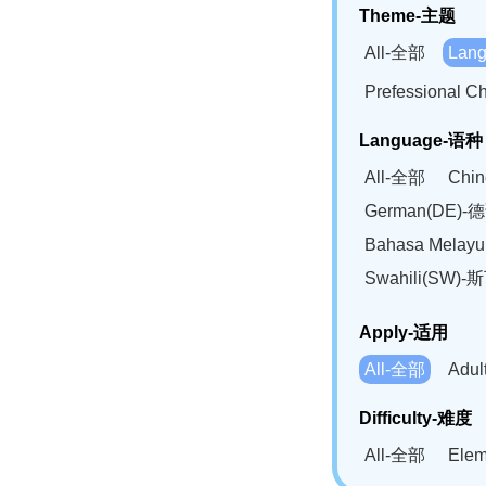
Theme-主题
All-全部
Lan
Prefessional
Language-语种
All-全部
Chi
German(DE)-
Bahasa Mela
Swahili(SW
Apply-适用
All-全部
Adu
Difficulty-难度
All-全部
Ele