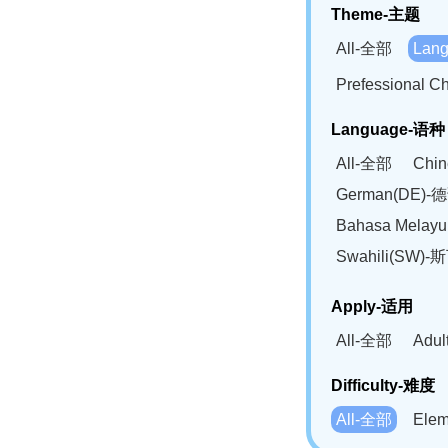
Theme-主题
All-全部
Lan
Prefessional
Language-语种
All-全部
Chi
German(DE)-
Bahasa Mela
Swahili(SW
Apply-适用
All-全部
Adu
Difficulty-难度
All-全部
Ele