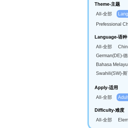
Theme-主题
All-全部
Lan
Prefessional
Language-语种
All-全部
Chi
German(DE)-
Bahasa Mela
Swahili(SW
Apply-适用
All-全部
Adu
Difficulty-难度
All-全部
Ele