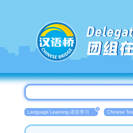
Delegat
团组
X
Language Learning-语言学习
Chinese T