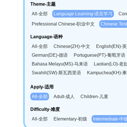
Theme-主题
All-全部
Language Learning-语言学习
Con
Prefessional Chinese-职业中文
Chinese T
Language-语种
All-全部
Chinese(ZH)-中文
English(EN)-
German(DE)-德语
Portuguese(PT)-葡萄牙语
Bahasa Melayu(MS)-马来语
Laotian(LO)-
Swahili(SW)-斯瓦西里语
Kampuchea(KH)
Apply-适用
All-全部
Adult-成人
Children-儿童
Difficulty-难度
All-全部
Elementary-初级
Intermediate-中