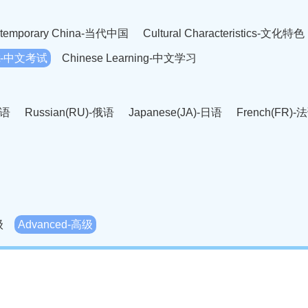
temporary China-当代中国
Cultural Characteristics-文化特色
est-中文考试
Chinese Learning-中文学习
英语
Russian(RU)-俄语
Japanese(JA)-日语
French(FR)-
Thai language(TH)-泰语
Arabic(AR)-阿拉伯语
Korean(
老挝语
Czech(CS)-捷克语
Hungarian(HU)-匈牙利语
Roman
-柬埔寨语
Mongolian(MN)-蒙古语
级
Advanced-高级