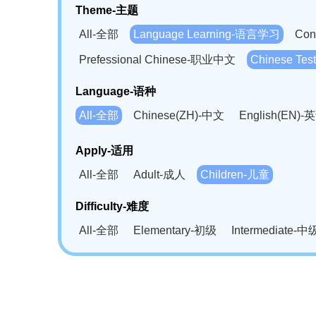
Theme-主题
All-全部
Language Learning-语言学习
Con
Prefessional Chinese-职业中文
Chinese T
Language-语种
All-全部
Chinese(ZH)-中文
English(EN)-
German(DE)-德语
Portuguese(PT)-葡萄牙语
Apply-适用
Bahasa Melayu(MS)-马来语
Laotian(LO)-
All-全部
Adult-成人
Children-儿童
Swahili(SW)-斯瓦西里语
Kampuchea(KH)
Difficulty-难度
All-全部
Elementary-初级
Intermediate-中