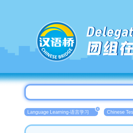
Delegat
团组
X
Language Learning-语言学习
Chinese T