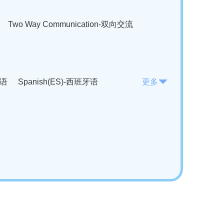
Two Way Communication-双向交流
法语
Spanish(ES)-西班牙语
更多
KO)-韩语
Vietnamese(VI)-越南语
ian(RO)-罗马尼亚语