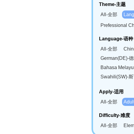
Theme-主题
All-全部
Lan
Prefessional
Language-语种
All-全部
Chi
German(DE)-
Bahasa Mela
Swahili(SW
Apply-适用
All-全部
Adu
Difficulty-难度
All-全部
Ele