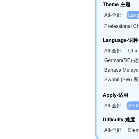
Theme-主题
All-全部
Lan
Prefessional
Language-语种
All-全部
Chi
German(DE)-
Bahasa Mela
Swahili(SW
Apply-适用
All-全部
Adu
Difficulty-难度
All-全部
Ele