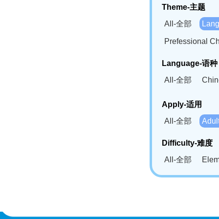
Theme-主题
All-全部
Lan
Prefessional
Language-语种
All-全部
Chi
German(DE)-
Apply-适用
Bahasa Mela
All-全部
Adu
Swahili(SW
Difficulty-难度
All-全部
Ele