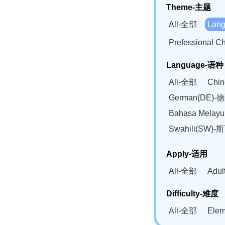
Theme-主题
All-全部
Lan
Prefessional
Language-语种
All-全部
Chi
German(DE)-
Bahasa Mela
Swahili(SW
Apply-适用
All-全部
Adu
Difficulty-难度
All-全部
Ele