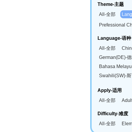
Theme-主题
All-全部
Lan
Prefessional
Language-语种
All-全部
Chi
German(DE)-
Bahasa Mela
Swahili(SW
Apply-适用
All-全部
Adu
Difficulty-难度
All-全部
Ele