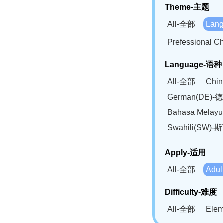
Theme-主题
All-全部
Lan
Prefessional
Language-语种
All-全部
Chi
German(DE)-
Bahasa Mela
Swahili(SW
Apply-适用
All-全部
Adu
Difficulty-难度
All-全部
Ele