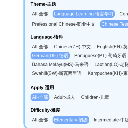
Theme-主题
All-全部
Language Learning-语言学习
Con
Prefessional Chinese-职业中文
Chinese T
Language-语种
All-全部
Chinese(ZH)-中文
English(EN)-
German(DE)-德语
Portuguese(PT)-葡萄牙语
Bahasa Melayu(MS)-马来语
Laotian(LO)-
Swahili(SW)-斯瓦西里语
Kampuchea(KH)
Apply-适用
All-全部
Adult-成人
Children-儿童
Difficulty-难度
All-全部
Elementary-初级
Intermediate-中