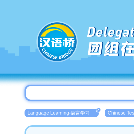
Delegat
团组
X
Language Learning-语言学习
Chinese T