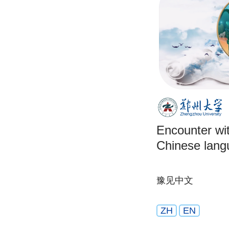
Encounter wi
Chinese lang
豫见中文
ZH
EN