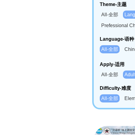
Theme-主题
All-全部
Lan
Prefessional
Language-语种
All-全部
Chi
German(DE)-
Apply-适用
Bahasa Mela
All-全部
Adu
Swahili(SW
Difficulty-难度
All-全部
Ele