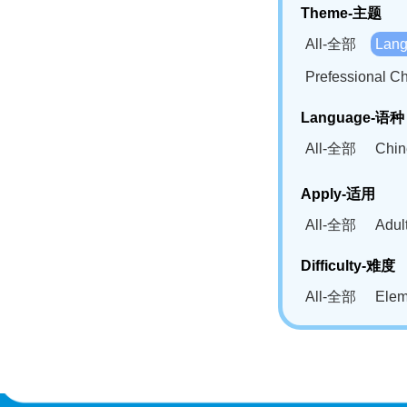
Theme-主题
All-全部
Lan
Prefessional
Language-语种
All-全部
Chi
German(DE)-
Apply-适用
Bahasa Mela
All-全部
Adu
Swahili(SW
Difficulty-难度
All-全部
Ele