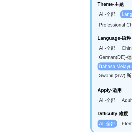
Theme-主题
All-全部
Lan
Prefessional
Language-语种
All-全部
Chi
German(DE)-
Bahasa Mela
Swahili(SW
Apply-适用
All-全部
Adu
Difficulty-难度
All-全部
Ele