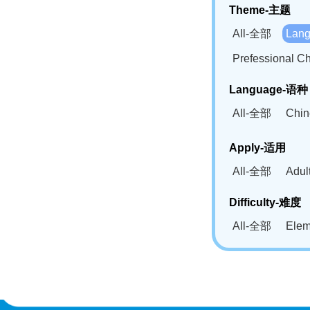
Theme-主题
All-全部
Lan
Prefessional
Language-语种
All-全部
Chi
German(DE)-
Apply-适用
Bahasa Mela
All-全部
Adu
Swahili(SW
Difficulty-难度
All-全部
Ele