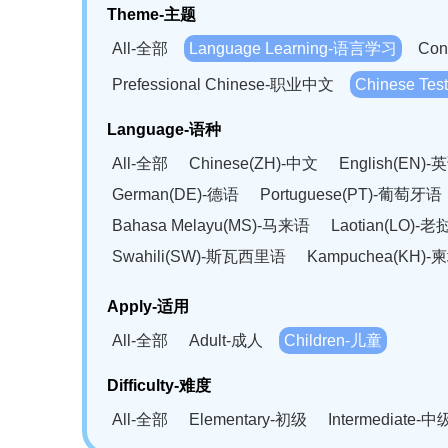
Theme-主题
All-全部
Language Learning-语言学习
Con
Prefessional Chinese-职业中文
Chinese T
Language-语种
All-全部
Chinese(ZH)-中文
English(EN)-
German(DE)-德语
Portuguese(PT)-葡萄牙语
Bahasa Melayu(MS)-马来语
Laotian(LO)-
Swahili(SW)-斯瓦西里语
Kampuchea(KH)
Apply-适用
All-全部
Adult-成人
Children-儿童
Difficulty-难度
All-全部
Elementary-初级
Intermediate-中