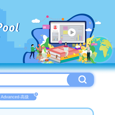
Pool
X
Advanced-高级