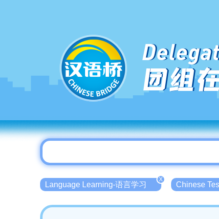
Delegat
团组
X
Language Learning-语言学习
Chinese T