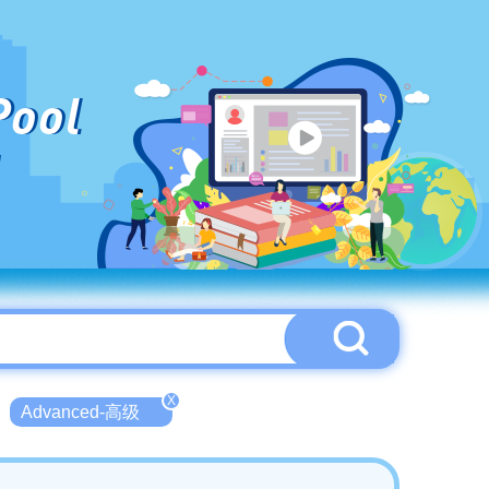
Pool
X
Advanced-高级