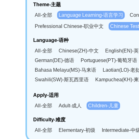
Theme-主题
All-全部
Language Learning-语言学习
Con
Prefessional Chinese-职业中文
Chinese T
Language-语种
All-全部
Chinese(ZH)-中文
English(EN)-
German(DE)-德语
Portuguese(PT)-葡萄牙语
Bahasa Melayu(MS)-马来语
Laotian(LO)-
Swahili(SW)-斯瓦西里语
Kampuchea(KH)
Apply-适用
All-全部
Adult-成人
Children-儿童
Difficulty-难度
All-全部
Elementary-初级
Intermediate-中