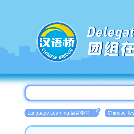
Delegat
团组
X
Language Learning-语言学习
Chinese T