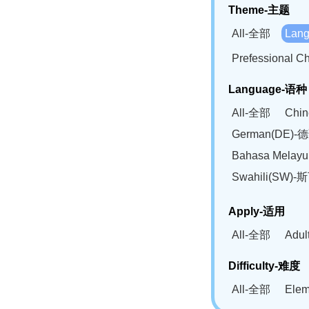
Theme-主题
All-全部
Lan
Prefessional
Language-语种
All-全部
Chi
German(DE)-
Bahasa Mela
Swahili(SW
Apply-适用
All-全部
Adu
Difficulty-难度
All-全部
Ele